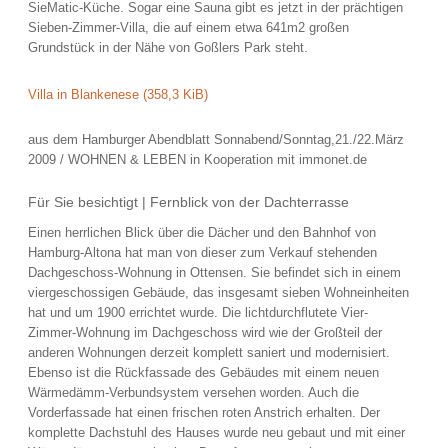
SieMatic-Küche. Sogar eine Sauna gibt es jetzt in der prächtigen
Sieben-Zimmer-Villa, die auf einem etwa 641m2 großen
Grundstück in der Nähe von Goßlers Park steht.
Villa in Blankenese
(358,3 KiB)
aus dem Hamburger Abendblatt Sonnabend/Sonntag,21./22.März
2009 / WOHNEN & LEBEN in Kooperation mit immonet.de
Für Sie besichtigt | Fernblick von der Dachterrasse
Einen herrlichen Blick über die Dächer und den Bahnhof von
Hamburg-Altona hat man von dieser zum Verkauf stehenden
Dachgeschoss-Wohnung in Ottensen. Sie befindet sich in einem
viergeschossigen Gebäude, das insgesamt sieben Wohneinheiten
hat und um 1900 errichtet wurde. Die lichtdurchflutete Vier-
Zimmer-Wohnung im Dachgeschoss wird wie der Großteil der
anderen Wohnungen derzeit komplett saniert und modernisiert.
Ebenso ist die Rückfassade des Gebäudes mit einem neuen
Wärmedämm-Verbundsystem versehen worden. Auch die
Vorderfassade hat einen frischen roten Anstrich erhalten. Der
komplette Dachstuhl des Hauses wurde neu gebaut und mit einer